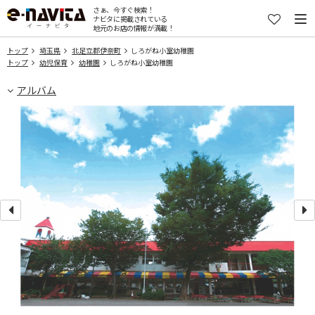
さぁ、今すぐ検索！
ナビタに掲載されている
地元のお店の情報が満載！
トップ
埼玉県
北足立郡伊奈町
しろがね小室幼稚園
トップ
幼児保育
幼稚園
しろがね小室幼稚園
アルバム