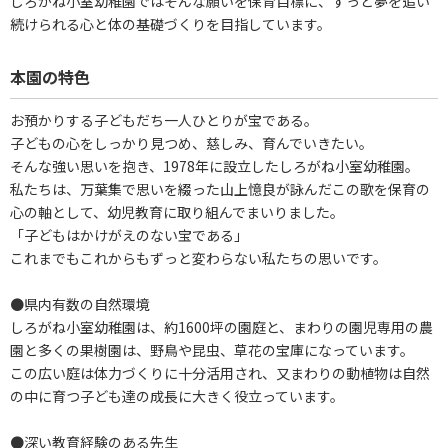
しろがね小室幼稚園ではそんな願いを保育目標に、ずっと夢を追い
続けられる心と体の基礎づくりを目指しています。
本園の特色
お預かりする子どもだち一人ひとりが宝である。
子どもの心をしっかり見つめ、慈しみ、育んでいきたい。
そんな強い思いを抱き、1978年に設立したしろがね小室幼稚園。
私たちは、万葉集で思いを綴った山上憶良が詠んだこの歌を保育の
心の軸として、幼児教育に取り組んでまいりました。
「子どもはかけがえのない宝である」
これまでもこれからもずっと変わらない私たちの思いです。
●県内有数の自然環境
しろがね小室幼稚園は、約1600坪の園庭と、まわりの園児専用の農
園と多くの果樹園は、野鳥や昆虫、草花の宝庫になっています。
この広い庭は体力づくりに十分活用され、又まわりの動植物は自然
の中に育つ子ども達の成長に大きく役立っています。
●深い教育経験のある先生