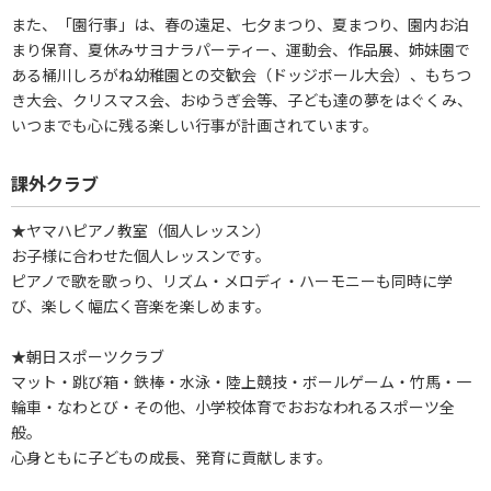
また、「園行事」は、春の遠足、七夕まつり、夏まつり、園内お泊
まり保育、夏休みサヨナラパーティー、運動会、作品展、姉妹園で
ある桶川しろがね幼稚園との交歓会（ドッジボール大会）、もちつ
き大会、クリスマス会、おゆうぎ会等、子ども達の夢をはぐくみ、
いつまでも心に残る楽しい行事が計画されています。
課外クラブ
★ヤマハピアノ教室（個人レッスン）
お子様に合わせた個人レッスンです。
ピアノで歌を歌っり、リズム・メロディ・ハーモニーも同時に学
び、楽しく幅広く音楽を楽しめます。
★朝日スポーツクラブ
マット・跳び箱・鉄棒・水泳・陸上競技・ボールゲーム・竹馬・一
輪車・なわとび・その他、小学校体育でおおなわれるスポーツ全
般。
心身ともに子どもの成長、発育に貢献します。