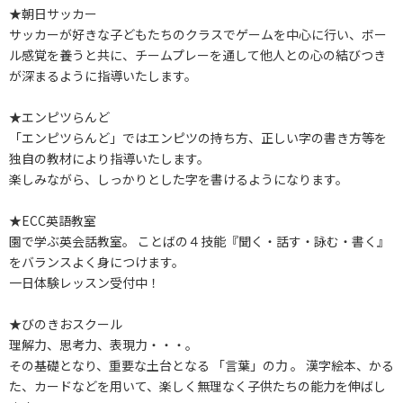
★朝日サッカー
サッカーが好きな子どもたちのクラスでゲームを中心に行い、ボー
ル感覚を養うと共に、チームプレーを通して他人との心の結びつき
が深まるように指導いたします。
★エンピツらんど
「エンピツらんど」ではエンピツの持ち方、正しい字の書き方等を
独自の教材により指導いたします。
楽しみながら、しっかりとした字を書けるようになります。
★ECC英語教室
園で学ぶ英会話教室。 ことばの４技能『聞く・話す・詠む・書く』
をバランスよく身につけます。
一日体験レッスン受付中！
★びのきおスクール
理解力、思考力、表現力・・・。
その基礎となり、重要な土台となる 「言葉」の力 。 漢字絵本、かる
た、カードなどを用いて、楽しく無理なく子供たちの能力を伸ばし