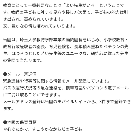
教育にとって一番必要なことは「よい先生がいる」ということで
す。教師の子どもに対する見方や接し方次第で、子どもの能力は引
き出され、高められていきます。
又、豊かな心情も培われてまいります。
当園は、埼玉大学教育学部卒業の顧問園長をはじめ、小学校教育・
教育行政経験者の園長、育児経験者、長年積み重ねたベテランの先
生、はつらつとした若い先生等のユニークな、研究心に燃えた先生
の集団で当たります。
●メール一斉送信
緊急連絡や行事等に関する情報をメール配信しています。
バスの運行状況等の急な連絡を、携帯電話やパソコンの電子メール
にて受け取ることができます 。
メールアドレス登録は当園のモバイルサイトから、3件まで登録でき
ます。
●本園の保育目標
＊心ゆたかで、すこやかなからだの子ども