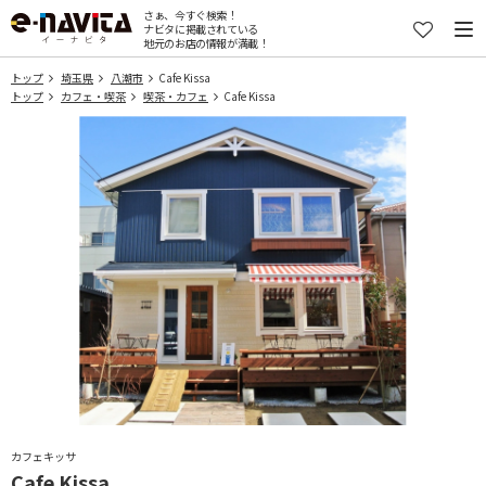
さぁ、今すぐ検索！
ナビタに掲載されている
地元のお店の情報が満載！
トップ
埼玉県
八潮市
Cafe Kissa
トップ
カフェ・喫茶
喫茶・カフェ
Cafe Kissa
カフェキッサ
Cafe Kissa