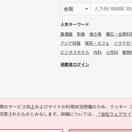
人気キーワード
居酒屋
和食
焼き鳥
懐石・会席料
アジア料理
喫茶・カフェ
リラクゼ
ビジネスホテル
内科
小児科
動物
掲載者ログイン
際のサービス向上およびサイトの利用状況把握のため、クッキー（C
同意されたものとみなします。詳細については、
「当社ウェブサイ
Copyright © HYOJITO.Co.,Ltd. All Rights Reserved.