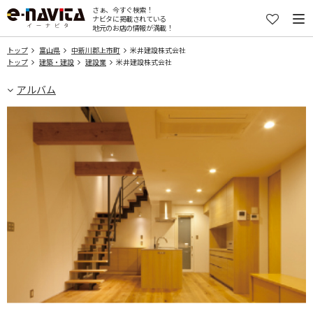
さぁ、今すぐ検索！
ナビタに掲載されている
地元のお店の情報が満載！
トップ
富山県
中新川郡上市町
米井建設株式会社
トップ
建築・建設
建設業
米井建設株式会社
アルバム