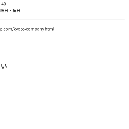
:40
日曜日・祝日
oup.com/kyoto/company.html
さい