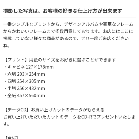
撮影した写真は、お客様の好きな仕上げ方が出来ます
一番シンプルなプリントから、デザインアルバムや豪華なフレーム
からかわいいフレームまで多数用意しております。お店にはここに
掲載していない様々な商品があるので、ぜひ一度ご来店ください
ね。
【プリント】用紙のサイズをお好きに選ぶことができます
・キャビネ 127×178mm
・六切 203×254mm
・四切 254×305mm
・半切 356×432mm
・全紙 457×560mm
【データCD】お買い上げカットのデータがもらえる
お買い上げいただいたカットのデータをCD-Rでプレゼントいたしま
す。
【台紙】