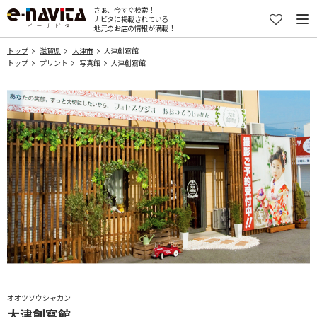
さぁ、今すぐ検索！
ナビタに掲載されている
地元のお店の情報が満載！
トップ
滋賀県
大津市
大津創寫館
トップ
プリント
写真館
大津創寫館
オオツソウシャカン
大津創寫館