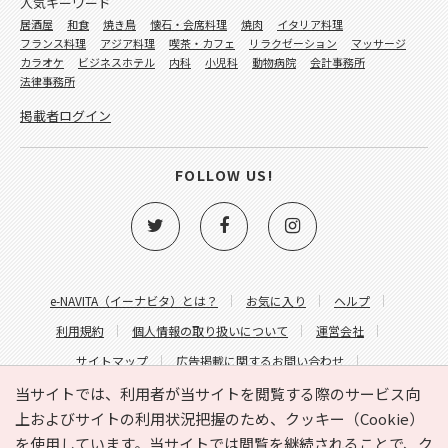
人気キーワード
居酒屋
和食
焼き鳥
懐石・会席料理
焼肉
イタリア料理
フランス料理
アジア料理
喫茶・カフェ
リラクゼーション
マッサージ
カラオケ
ビジネスホテル
内科
小児科
動物病院
会計事務所
法律事務所
掲載者ログイン
FOLLOW US!
e-NAVITA（イーナビタ）とは？
お気に入り
ヘルプ
利用規約
個人情報の取り扱いについて
運営会社
サイトマップ
広告掲載に関するお問い合わせ
サイトの内容に関するお問い合わせ
当サイトでは、利用者が当サイトを閲覧する際のサービス向
上およびサイトの利用状況把握のため、クッキー（Cookie）
を使用しています。当サイトでは閲覧を継続されることで、ク