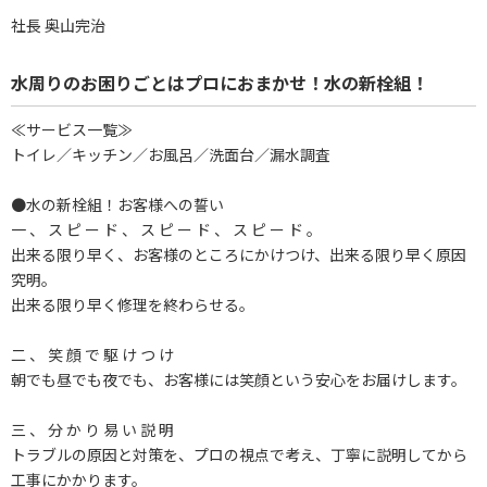
社長 奥山完治
水周りのお困りごとはプロにおまかせ！水の新栓組！
≪サービス一覧≫
トイレ／キッチン／お風呂／洗面台／漏水調査
●水の新栓組！お客様への誓い
一 、 ス ピ ー ド 、 ス ピ ー ド 、 ス ピ ー ド 。
出来る限り早く、お客様のところにかけつけ、出来る限り早く原因
究明。
出来る限り早く修理を終わらせる。
二 、 笑 顔 で 駆 け つ け
朝でも昼でも夜でも、お客様には笑顔という安心をお届けします。
三 、 分 か り 易 い 説 明
トラブルの原因と対策を、プロの視点で考え、丁寧に説明してから
工事にかかります。