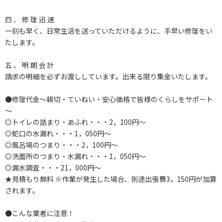
四 、 修 理 迅 速
一刻も早く、日常生活を送っていただけるように、手早い修理をい
たします。
五 、 明 朗 会 計
請求の明細を必ずお渡ししています。出来る限り集金いたします。
●修理代金～親切・ていねい・安心価格で皆様のくらしをサポート
～
◎トイレの詰まり・あふれ・・・2，100円～
◎蛇口の水漏れ・・・1，050円～
◎風呂場のつまり・・・2，100円～
◎洗面所のつまり・水漏れ・・・1，050円～
◎漏水調査・・・21，000円～
★見積もり無料 ※作業が発生した場合、別途出張費3，150円が加算
されます。
●こんな業者に注意！