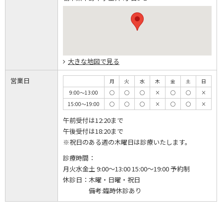
大きな地図で見る
営業日
月
火
水
木
金
土
日
9:00～13:00
◯
◯
◯
×
◯
◯
×
15:00～19:00
◯
◯
◯
×
◯
◯
×
午前受付は12:20まで
午後受付は18:20まで
※祝日のある週の木曜日は診療いたします。
診療時間：
月火水金土 9:00～13:00 15:00～19:00 予約制
休診日：
木曜・日曜・祝日
備考:臨時休診あり