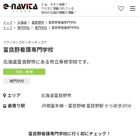
さぁ、今すぐ検索！
ナビタに掲載されている
地元のお店の情報が満載！
トップ
北海道
富良野市
富良野看護専門学校
トップ
専門学校
専門学校
富良野看護専門学校
フラノカンゴセンモンガッコウ
富良野看護専門学校
北海道富良野市にある市立専修学校です。
学校・教育
専門学校
エリア
北海道富良野市
最寄り駅
JR根室本線・富良野線 富良野駅 から徒歩20分
富良野看護専門学校に行く前にチェック！