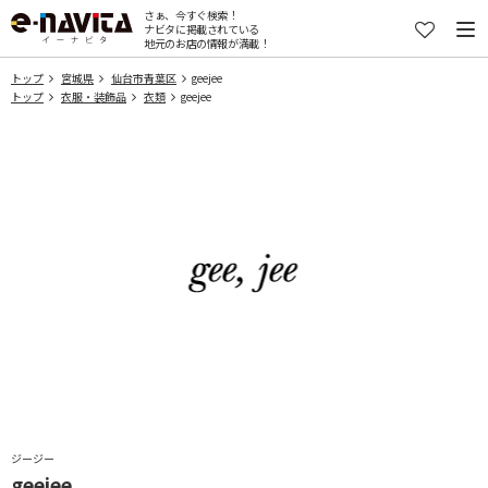
さぁ、今すぐ検索！
ナビタに掲載されている
地元のお店の情報が満載！
トップ
宮城県
仙台市青葉区
geejee
トップ
衣服・装飾品
衣類
geejee
ジージー
geejee