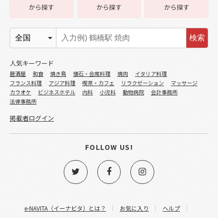
から探す
から探す
から探す
検索
人気キーワード
居酒屋
和食
焼き鳥
懐石・会席料理
焼肉
イタリア料理
フランス料理
アジア料理
喫茶・カフェ
リラクゼーション
マッサージ
カラオケ
ビジネスホテル
内科
小児科
動物病院
会計事務所
法律事務所
掲載者ログイン
FOLLOW US!
e-NAVITA（イーナビタ）とは？
お気に入り
ヘルプ