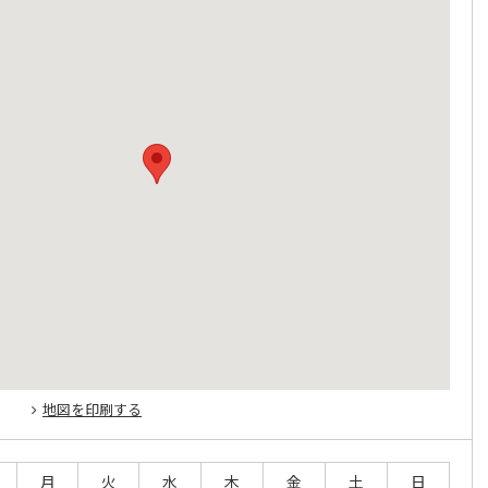
地図を印刷する
月
火
水
木
金
土
日