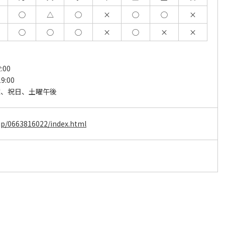
◯
△
◯
×
◯
◯
×
◯
◯
◯
×
◯
×
×
:00
9:00
曜、祝日、土曜午後
e.jp/0663816022/index.html