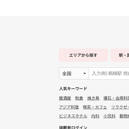
エリア
から探す
駅・
人気キーワード
居酒屋
和食
焼き鳥
懐石・会席料
アジア料理
喫茶・カフェ
リラクゼ
ビジネスホテル
内科
小児科
動物
掲載者ログイン