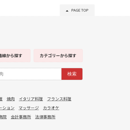
PAGE TOP
路線
から探す
カテゴリー
から探す
検索
理
焼肉
イタリア料理
フランス料理
ーション
マッサージ
カラオケ
病院
会計事務所
法律事務所