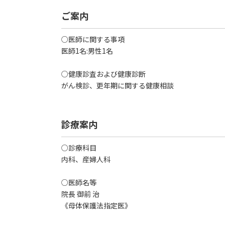
ご案内
○医師に関する事項
医師1名:男性1名
○健康診査および健康診断
がん検診、更年期に関する健康相談
診療案内
○診療科目
内科、産婦人科
○医師名等
院長 御前 治
《母体保護法指定医》