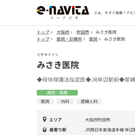
さぁ、今すぐ検索！
ナビ
トップ
大阪府
吹田市
みさき医院
トップ
医院・診療所
医院
みさき医院
ミサキイイン
みさき医院
◆母体保護法指定医◆JR岸辺駅前◆産
病院・医療
医院
内科
産婦人科
エリア
大阪府吹田市
最寄り駅
JR西日本東海道本線 岸辺