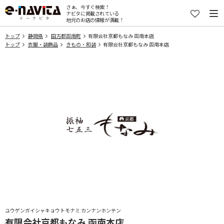
さぁ、今すぐ検索！
ナビタに掲載されている
地元のお店の情報が満載！
トップ
静岡県
田方郡函南町
有限会社京都もなみ 函南本店
トップ
衣服・装飾品
きもの・和装
有限会社京都もなみ 函南本店
ユウゲンガイシャキョウトモナミ カンナンホンテン
有限会社京都もなみ 函南本店