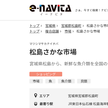
さぁ、今すぐ検索！
ナビ
トップ
宮城県
宮城郡松島町
松島さかな市
トップ
複合店舗
市場
松島さかな市場
マツシマサカナイチバ
松島さかな市場
宮城県松島から、新鮮な魚介類を全国の
ショッピング
市場
魚
魚介類
貝類
エリア
宮城県宮城郡松島町
最寄り駅
JR東日本仙石線 松島海岸