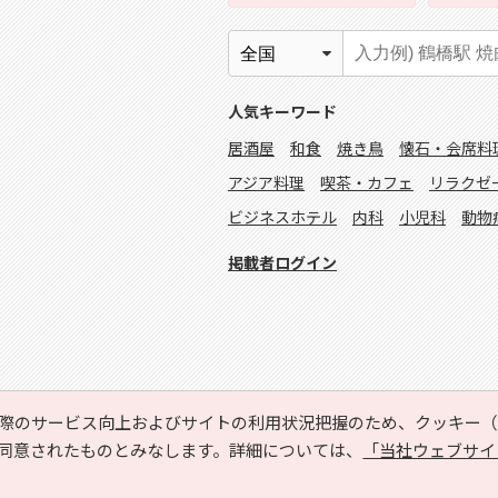
人気キーワード
居酒屋
和食
焼き鳥
懐石・会席料
アジア料理
喫茶・カフェ
リラクゼ
ビジネスホテル
内科
小児科
動物
掲載者ログイン
際のサービス向上およびサイトの利用状況把握のため、クッキー（C
同意されたものとみなします。詳細については、
「当社ウェブサイ
Copyright © HYOJITO.Co.,Ltd. All Rights Reserved.