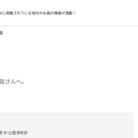
タに掲載されている
地元のお店の情報が満載！
場
皆さんへ。
駅 から徒歩8分