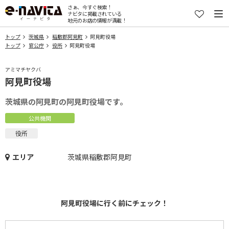
さぁ、今すぐ検索！
ナビタに掲載されている
地元のお店の情報が満載！
トップ
茨城県
稲敷郡阿見町
阿見町役場
トップ
官公庁
役所
阿見町役場
アミマチヤクバ
阿見町役場
茨城県の阿見町の阿見町役場です。
公共機関
役所
エリア
茨城県稲敷郡阿見町
阿見町役場に行く前にチェック！