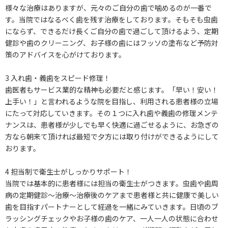
様々な治療はありますが、元々のご自分の歯で噛めるのが一番で
す。当院ではなるべく歯を残す治療をしております。そもそも虫歯
にならず、できるだけ長くご自分の歯で過ごして頂けるよう、定期
健診や歯のクリーニング、お子様の歯にはフッソの塗布など予防対
策のアドバイスを心がけております。
3 入れ歯・義歯をスピード修理！
歯医者もサービス業的な精神も必要だと感じます。「早い！安い！
上手い！」と言われるような院を目指し、利用される患者様の立場
にたって対応していきます。その１つに入れ歯や義歯の修理メンテ
ナンスは、患者様が少しでも早く快適に過ごせるように、お急ぎの
方なら朝来て頂ければ最短で夕方には取り付けができるようにして
おります。
4 担当制で衛生士がしっかりサポート！
当院では基本的に患者様には担当の衛生士がつきます。虫歯や歯周
病の定期健診～治療～治療後のケアまで患者様と共に健康で美しい
歯を目指すパートナーとして経過を一緒にみていきます。日頃のブ
ラッシングチェックやお子様の歯のケア、一人一人の状態に合わせ