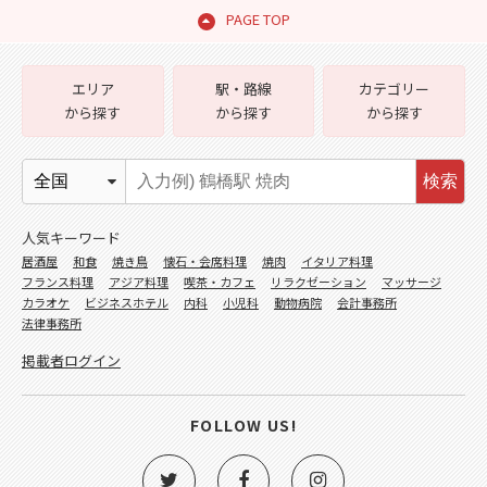
PAGE TOP
エリア
駅・路線
カテゴリー
から探す
から探す
から探す
検索
人気キーワード
居酒屋
和食
焼き鳥
懐石・会席料理
焼肉
イタリア料理
フランス料理
アジア料理
喫茶・カフェ
リラクゼーション
マッサージ
カラオケ
ビジネスホテル
内科
小児科
動物病院
会計事務所
法律事務所
掲載者ログイン
FOLLOW US!