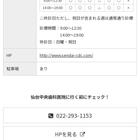
9:00～12:30
◯
◯
◯
△
◯
◯
×
14:00～19:00
◯
◯
◯
△
◯
◯
×
△休診日ただし、祝日が含まれる週は通常通り診療
診療時間：
9:00～12:30
14:00～19:00
休診日：
日曜・祝日
HP
http://www.sendai-cdc.com/
駐車場
あり
仙台中央歯科医院に行く前にチェック！
022-293-1153
HPを見る