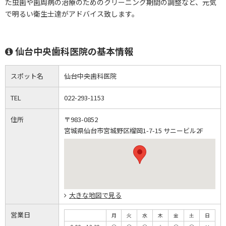
た虫歯や歯周病の治療のためのクリーニング期間の調整など、元気
で明るい衛生士達がアドバイス致します。
仙台中央歯科医院の基本情報
スポット名
仙台中央歯科医院
TEL
022-293-1153
住所
〒983-0852
宮城県仙台市宮城野区榴岡1-7-15 サニービル2F
大きな地図で見る
営業日
月
火
水
木
金
土
日