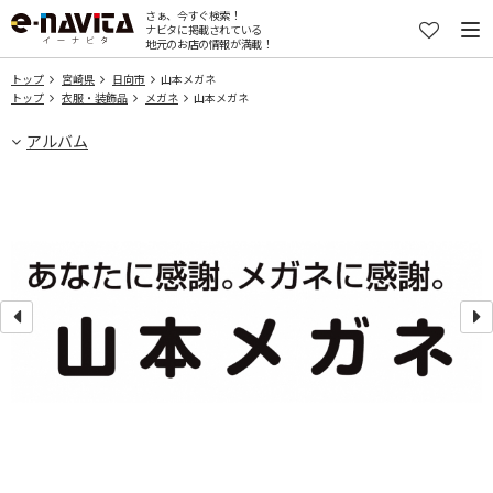
さぁ、今すぐ検索！
ナビタに掲載されている
地元のお店の情報が満載！
トップ
宮崎県
日向市
山本メガネ
トップ
衣服・装飾品
メガネ
山本メガネ
アルバム