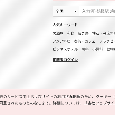
人気キーワード
居酒屋
和食
焼き鳥
懐石・会席料
アジア料理
喫茶・カフェ
リラクゼ
ビジネスホテル
内科
小児科
動物
掲載者ログイン
際のサービス向上およびサイトの利用状況把握のため、クッキー（C
同意されたものとみなします。詳細については、
「当社ウェブサイ
Copyright © HYOJITO.Co.,Ltd. All Rights Reserved.