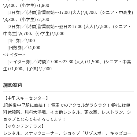
\2,400、(小学生) \1,800
[1日券]／(時間)営業開始～17:00 (大人) \4,200、(シニア・中高生)
\3,300、(小学生) \2,200
[2日券]／(時間)営業開始～翌日の17:00 (大人) \7,500、(シニア・
中高生) \5,700、(小学生) \4,000
[1回券]／\400
[回数券]／\4,000
<ナイター>
[ナイター券]／(時間)17:00～23:30 (大人) \1,500、(シニア・中高
生) \1,000、(子供) \1,000
施設案内
【中里スキーセンター】
JR越後中里駅に直結！！電車でのアクセルがラクラク！4階には無
料休憩所、無料大浴場、その他レンタル、更衣室、レストラン、シ
ョップとなんでもそろってます！
【マウンテンテラス】
レンタル、スナックコーナー、ショップ「リゾスポ」、キッズコー