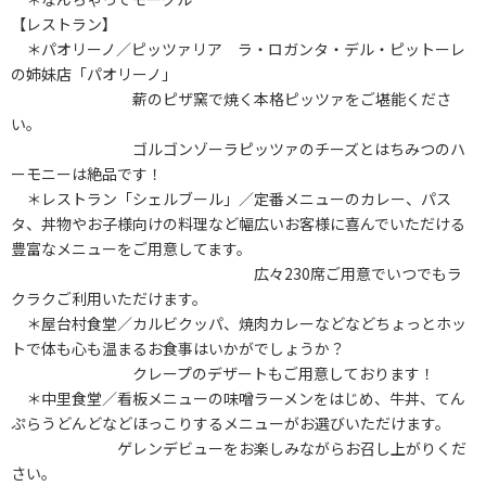
【レストラン】
＊パオリーノ／ピッツァリア ラ・ロガンタ・デル・ピットーレ
の姉妹店「パオリーノ」
薪のピザ窯で焼く本格ピッツァをご堪能くださ
い。
ゴルゴンゾーラピッツァのチーズとはちみつのハ
ーモニーは絶品です！
＊レストラン「シェルブール」／定番メニューのカレー、パス
タ、丼物やお子様向けの料理など幅広いお客様に喜んでいただける
豊富なメニューをご用意してます。
広々230席ご用意でいつでもラ
クラクご利用いただけます。
＊屋台村食堂／カルビクッパ、焼肉カレーなどなどちょっとホッ
トで体も心も温まるお食事はいかがでしょうか？
クレープのデザートもご用意しております！
＊中里食堂／看板メニューの味噌ラーメンをはじめ、牛丼、てん
ぷらうどんどなどほっこりするメニューがお選びいただけます。
ゲレンデビューをお楽しみながらお召し上がりくだ
さい。