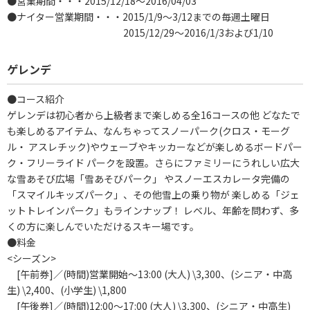
●営業期間・・・2015/12/18～2016/04/03
●ナイター営業期間・・・2015/1/9～3/12までの毎週土曜日
2015/12/29～2016/1/3および1/10
ゲレンデ
●コース紹介
ゲレンデは初心者から上級者まで楽しめる全16コースの他 どなたで
も楽しめるアイテム、なんちゃってスノーパーク(クロス・モーグ
ル・ アスレチック)やウェーブやキッカーなどが楽しめるボードパー
ク・フリーライド パークを設置。さらにファミリーにうれしい広大
な雪あそび広場「雪あそびパーク」 やスノーエスカレータ完備の
「スマイルキッズパーク」、その他雪上の乗り物が 楽しめる「ジェ
ットトレインパーク」もラインナップ！ レベル、年齢を問わず、多
くの方に楽しんでいただけるスキー場です。
●料金
<シーズン>
[午前券]／(時間)営業開始～13:00 (大人) \3,300、(シニア・中高
生) \2,400、(小学生) \1,800
[午後券]／(時間)12:00～17:00 (大人) \3,300、(シニア・中高生)