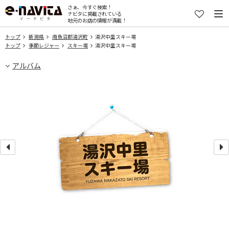
さぁ、今すぐ検索！
ナビタに掲載されている
地元のお店の情報が満載！
トップ
新潟県
南魚沼郡湯沢町
湯沢中里スキー場
トップ
季節レジャー
スキー場
湯沢中里スキー場
アルバム