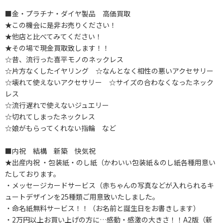
■金・プラチナ・ダイヤ製品 高価買取
★この機会に是非お売りください！
★他店と比べてみてください！
★その場で現金買取致します！！
☆昔、流行った喜平モノのネックレス
☆片方なくしたイヤリング ☆なんとなく相性の悪いアクセサリー
☆壊れて使えないアクセサリー ☆サイズの合わなくなったネック
レス
☆流行遅れで使えないジュエリー
☆切れてしまったネックレス
☆娘がもらってくれない指輪 など
■内祝 結構 新築 快気祝
★出産内祝 ・包装紙・のし紙（かわいい包装紙＆のし紙各種用意い
たしております。
・メッセージカードサービス（赤ちゃんの写真などが入れられるキ
ュートデザインを25種類ご用意致いたしました。
・命名紙無料サービス！！（お名前と誕生日をお書きします）
・2万円以上お買い上げの方に…感動・感激の大きさ！！A2版（新