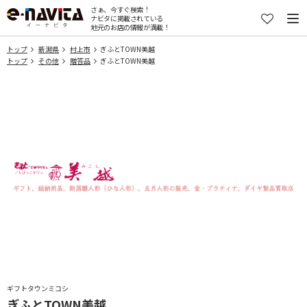
さぁ、今すぐ検索！
ナビタに掲載されている
地元のお店の情報が満載！
トップ
新潟県
村上市
ぎふとTOWN美越
トップ
その他
贈答品
ぎふとTOWN美越
ギフトタウンミコシ
ぎふとTOWN美越