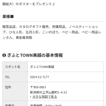
聞紙大）のポスターをプレゼント♪
業種■
贈答品店、カタログギフト販売、祝儀用品、ノベルティーショッ
プ、ひな人形、五月人形、こいのぼり、ベビー用品、ベビー用品レ
ンタル、貴金属買取
ぎふとTOWN美越の基本情報
スポット名
ぎふとTOWN美越
TEL
0254-52-7177
住所
〒958-0853
新潟県村上市山居町1-4-32
大きな地図で見る
営業日
営業時間：
9:30～19:00