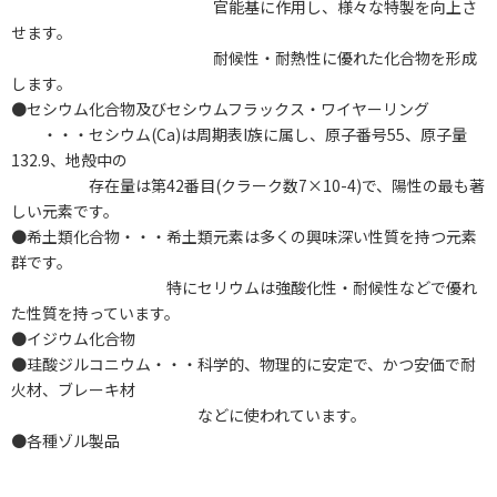
官能基に作用し、様々な特製を向上さ
せます。
耐候性・耐熱性に優れた化合物を形成
します。
●セシウム化合物及びセシウムフラックス・ワイヤーリング
・・・セシウム(Ca)は周期表I族に属し、原子番号55、原子量
132.9、地殻中の
存在量は第42番目(クラーク数7×10-4)で、陽性の最も著
しい元素です。
●希土類化合物・・・希土類元素は多くの興味深い性質を持つ元素
群です。
特にセリウムは強酸化性・耐候性などで優れ
た性質を持っています。
●イジウム化合物
●珪酸ジルコニウム・・・科学的、物理的に安定で、かつ安価で耐
火材、ブレーキ材
などに使われています。
●各種ゾル製品