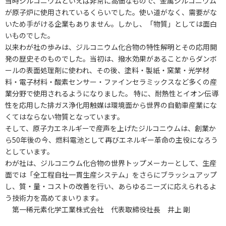
当時ジルコニウムといえば非常に高価なもので、金属ジルコニウム
が原子炉に使用されているくらいでした。使い道がなく、需要がな
いため手がける企業もありません。しかし、「物質」としては面白
いものでした。
以来わが社の歩みは、ジルコニウム化合物の特性解明とその応用開
発の歴史そのものでした。当初は、撥水効果があることからダンボ
ールの表面処理剤に使われ、その後、塗料・製紙・窯業・光学材
料・電子材料・酸素センサー・ファインセラミックスなど多くの産
業分野で使用されるようになりました。 特に、耐熱性とイオン伝導
性を応用した排ガス浄化用触媒は環境面から世界の自動車産業にな
くてはならない物質となっています。
そして、原子力エネルギーで産声を上げたジルコニウムは、創業か
ら50年後の今、燃料電池として再びエネルギー革命の主役になろう
としています。
わが社は、ジルコニウム化合物の世界トップメーカーとして、生産
面では「全工程自社一貫生産システム」をさらにブラッシュアップ
し、質・量・コストの改善を行い、あらゆるニーズに応えられるよ
う技術力を高めてまいります。
第一稀元素化学工業株式会社 代表取締役社長 井上 剛