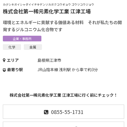
カグシキガイシャダイイチキゲンソカガクコウギョウ ゴウツコウジョウ
株式会社第一稀元素化学工業 江津工場
環境とエネルギーに貢献する価値ある材料 それが私たちの開
発するジルコニウム化合物です
企業・事務所
化学
金属
エリア
島根県江津市
最寄り駅
JR山陰本線 浅利駅 から車で約3分
株式会社第一稀元素化学工業 江津工場に行く前にチェック！
0855-55-1731