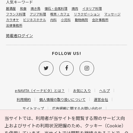
人気キーワード
居酒屋
和食
焼き鳥
懐石・会席料理
焼肉
イタリア料理
フランス料理
アジア料理
喫茶・カフェ
リラクゼーション
マッサージ
カラオケ
ビジネスホテル
内科
小児科
動物病院
会計事務所
法律事務所
掲載者ログイン
FOLLOW US!
e-NAVITA（イーナビタ）とは？
お気に入り
ヘルプ
利用規約
個人情報の取り扱いについて
運営会社
サイトマップ
広告掲載に関するお問い合わせ
サイトの内容に関するお問い合わせ
当サイトでは、利用者が当サイトを閲覧する際のサービス向
上およびサイトの利用状況把握のため、クッキー（Cookie）
を使用しています。当サイトでは閲覧を継続されることで、ク