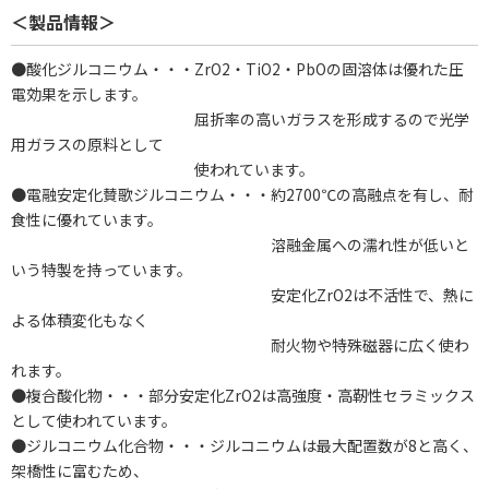
＜製品情報＞
●酸化ジルコニウム・・・ZrO2・TiO2・PbOの固溶体は優れた圧
電効果を示します。
屈折率の高いガラスを形成するので光学
用ガラスの原料として
使われています。
●電融安定化賛歌ジルコニウム・・・約2700℃の高融点を有し、耐
食性に優れています。
溶融金属への濡れ性が低いと
いう特製を持っています。
安定化ZrO2は不活性で、熱に
よる体積変化もなく
耐火物や特殊磁器に広く使わ
れます。
●複合酸化物・・・部分安定化ZrO2は高強度・高靭性セラミックス
として使われています。
●ジルコニウム化合物・・・ジルコニウムは最大配置数が8と高く、
架橋性に富むため、