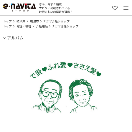
さぁ、今すぐ検索！
ナビタに掲載されている
地元のお店の情報が満載！
トップ
岐阜県
瑞浪市
ナガヤ介護ショップ
トップ
介護・福祉
介護用品
ナガヤ介護ショップ
アルバム