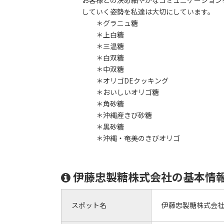
お客様との決め細やかなコミュニケーションを
していく姿勢を私達は大切にしています。
＊グラニュ糖
＊上白糖
＊三温糖
＊白双糖
＊中双糖
＊オリゴDEクッキング
＊おいしいオリゴ糖
＊角砂糖
＊沖縄産きび砂糖
＊黒砂糖
＊沖縄・奄美のきびオリゴ
伊藤忠製糖株式会社の基本情
スポット名
伊藤忠製糖株式会