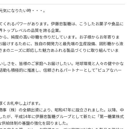
元気になりたい時・・・。
てくれるパワーがあります。伊藤忠製糖は、こうしたお菓子や食品に
界トップレベルの品質を誇る企業。
から、純度の高い砂糖を作りだしています。お子様からお年寄りま
お届けするために、独自の開発力と最先端の生産設備、固形糖から液
さまのニーズに即応した魅力あふれる製品づくりに取り組んでいま
おいしさを、皆様のご家庭へお届けしたい。地球環境と人々の健やかな
活動も積極的に推進し、信頼されるパートナーとして“ピュアなハー
。
厚くお礼申し上げます。
商事（株）の全額出資により、昭和47年に設立されました。以降、中
したが、平成14年に伊藤忠製糖グループとして新たに「第一糖業株式
な供給体制の基盤の強化を図りました。