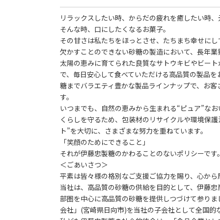
リラックスしたい時、からだの疲れを癒したい時、
そんな時、口にしたくなるお菓子。
その甘さは私たちをほっとさせ、たちまち幸せにし
欠かすことのできない砂糖の製造において、長年業
太陽の恵みに育てられた良質なサトウキビやビート
で、毎日安心して食べていただける高品質の製品を
糖までバラエティ豊かな製品ラインナップで、お客
す。
いつまでも、自然の恵みから生まれる“ピュア”な
くらしを守るため、包装材のリサイクルや環境保護
ト”を大切に、さまざまな努力を重ねています。
「笑顔のためにできること」
それが伊藤忠製糖のかわることのないポリシーです
＜ごあいさつ＞
平素は皆々様の格別なご支援ご協力を賜り、心から
当社は、高品質の砂糖の供給を目的として、伊藤忠
部圏を中心に高品質の砂糖を提供しつづけて参りま
会社」(宮崎県日向市)を当社の子会社として全国的