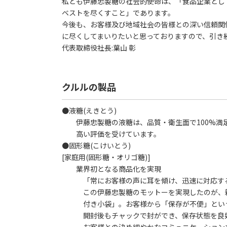
私ども伊藤忠製糖の社会的使命は、「食品企業とし
ベストを尽くすこと」であります。
今後も、お客様及び地域社会の皆様との深い信頼関
に尽くしてまいりたいと思っておりますので、引き
代表取締役社長:葉山 彰
クルルの製品
●液糖(えきとう)
伊藤忠製糖の液糖は、品質・衛生面で100%満
高い評価を受けています。
●固形糖(こけいとう)
[家庭用(固形糖・オリゴ糖)]
業界初となる商品化を実現
「常にお客様の声に耳を傾け、迅速に対応す
この伊藤忠製糖のモットーを実現したのが、新
付き小袋」。お客様から「保存が不便」という
開封後もチャックで封ができ、保存状態を良好