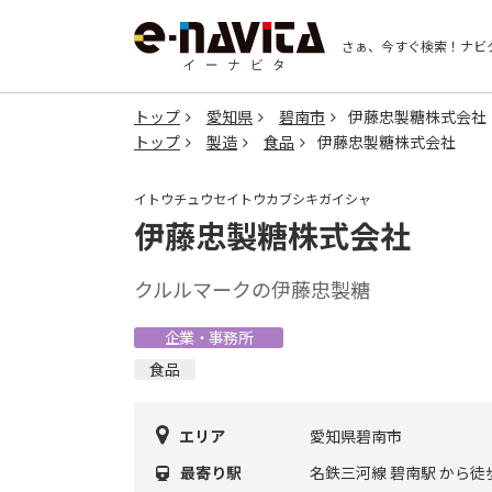
さぁ、今すぐ検索！
ナビ
トップ
愛知県
碧南市
伊藤忠製糖株式会社
トップ
製造
食品
伊藤忠製糖株式会社
イトウチュウセイトウカブシキガイシャ
伊藤忠製糖株式会社
クルルマークの伊藤忠製糖
企業・事務所
食品
エリア
愛知県碧南市
最寄り駅
名鉄三河線 碧南駅 から徒