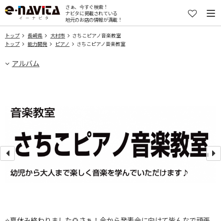
さぁ、今すぐ検索！
ナビタに掲載されている
地元のお店の情報が満載！
トップ
長崎県
大村市
さちこピアノ音楽教室
トップ
能力開発
ピアノ
さちこピアノ音楽教室
アルバム
嬉
⭐️夏休み終わりました🌻さぁ！今から発表会に向けて皆んなで頑張