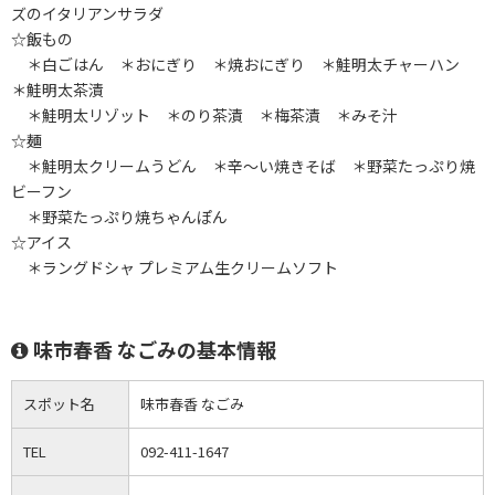
ズのイタリアンサラダ
☆飯もの
＊白ごはん ＊おにぎり ＊焼おにぎり ＊鮭明太チャーハン
＊鮭明太茶漬
＊鮭明太リゾット ＊のり茶漬 ＊梅茶漬 ＊みそ汁
☆麺
＊鮭明太クリームうどん ＊辛～い焼きそば ＊野菜たっぷり焼
ビーフン
＊野菜たっぷり焼ちゃんぽん
☆アイス
＊ラングドシャ プレミアム生クリームソフト
味市春香 なごみの基本情報
スポット名
味市春香 なごみ
TEL
092-411-1647