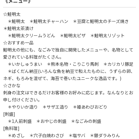
《メニュー》
☆鮭明太
＊鮭明太 ＊鮭明太チャーハン ＊豆腐と鮭明太のチーズ焼き
＊鮭明太茶漬け
＊鮭明太クリームうどん ＊鮭明太ピザ ＊鮭明太リゾット
☆おすすめ一品
鮭明太の他にも、なごみで独自に開発したメニューや、名物として
愛されている料理がたくさん。
＊いかしゅうまい ＊熊本名物・こりこり馬刺 ＊カリカリ豚足
＊ばくだん納豆(いろんな魚を納豆で和えたものに、うずらの卵、
ネギ、もろみを混ぜて、海苔で巻いたユニークな逸品です。)
☆さかな
刺身の注文はできるだけお客様のお好みに応じます。なんなりとお
申し付けください。
＊やりいか造り ＊サザエ造り ＊姫あわびおどり
[刺盛]
＊1人前刺盛 ＊おやじの刺盛 ＊なごみの刺盛
[魚料理]
＊めざし ＊穴子白焼わさび ＊塩サバ ＊銀ダラみりん