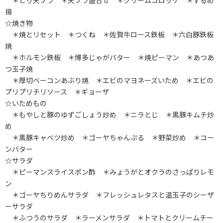
＊とり天プラ ＊天プラ盛合せ ＊クリームコロッケ ＊するめ
揚
☆焼き物
＊焼とリセット ＊つくね ＊佐賀牛ロース鉄板 ＊六白豚鉄板
焼
＊ホルモン鉄板 ＊博多じゃがバター ＊焼ピーマン ＊あつあ
つ玉子焼
＊厚切ベーコンあぶり焼 ＊エビのマヨネーズいため ＊エビの
プリプリチリソース ＊ギョーザ
☆いためもの
＊もやしと豚のゆずごしょう炒め ＊ニラとじ ＊黒豚キムチ炒
め
＊黒豚キャベツ炒め ＊ゴーヤちゃんぷる ＊野菜炒め ＊コー
ンバター
☆サラダ
＊ピーマンスライスポン酢 ＊みょうがとオクラのさっぱりレモ
ン
＊ゴーヤちりめんサラダ ＊フレッシュレタスと温玉子のシーザ
ーサラダ
＊ふつうのサラダ ＊ラーメンサラダ ＊トマトとクリームチー