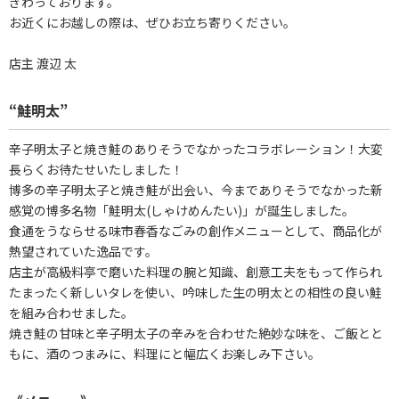
ぎわっております。
お近くにお越しの際は、ぜひお立ち寄りください。
店主 渡辺 太
“鮭明太”
辛子明太子と焼き鮭のありそうでなかったコラボレーション！大変
長らくお待たせいたしました！
博多の辛子明太子と焼き鮭が出会い、今までありそうでなかった新
感覚の博多名物「鮭明太(しゃけめんたい)」が誕生しました。
食通をうならせる味市春香なごみの創作メニューとして、商品化が
熱望されていた逸品です。
店主が高級料亭で磨いた料理の腕と知識、創意工夫をもって作られ
たまったく新しいタレを使い、吟味した生の明太との相性の良い鮭
を組み合わせました。
焼き鮭の甘味と辛子明太子の辛みを合わせた絶妙な味を、ご飯とと
もに、酒のつまみに、料理にと幅広くお楽しみ下さい。