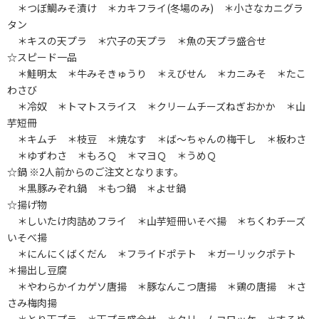
＊つぼ鯛みそ漬け ＊カキフライ(冬場のみ) ＊小さなカニグラ
タン
＊キスの天プラ ＊穴子の天プラ ＊魚の天プラ盛合せ
☆スピード一品
＊鮭明太 ＊牛みそきゅうり ＊えびせん ＊カニみそ ＊たこ
わさび
＊冷奴 ＊トマトスライス ＊クリームチーズねぎおかか ＊山
芋短冊
＊キムチ ＊枝豆 ＊焼なす ＊ば～ちゃんの梅干し ＊板わさ
＊ゆずわさ ＊もろＱ ＊マヨＱ ＊うめＱ
☆鍋 ※2人前からのご注文となります。
＊黒豚みぞれ鍋 ＊もつ鍋 ＊よせ鍋
☆揚げ物
＊しいたけ肉詰めフライ ＊山芋短冊いそべ揚 ＊ちくわチーズ
いそべ揚
＊にんにくばくだん ＊フライドポテト ＊ガーリックポテト
＊揚出し豆腐
＊やわらかイカゲソ唐揚 ＊豚なんこつ唐揚 ＊鶏の唐揚 ＊さ
さみ梅肉揚