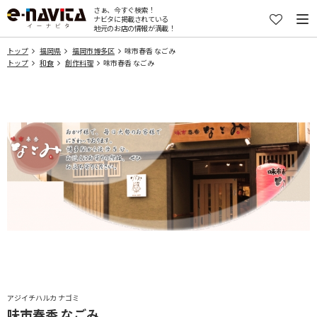
さぁ、今すぐ検索！
ナビタに掲載されている
地元のお店の情報が満載！
トップ
福岡県
福岡市博多区
味市春香 なごみ
トップ
和食
創作料理
味市春香 なごみ
アジイチハルカ ナゴミ
味市春香 なごみ