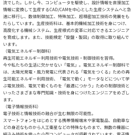
流でした。しかし今、コンピュータを駆使し、設計情報を直接加工
情報に変換して生産するCAD/CAMを中心とした生産システムへと急
速に移行し、数値制御加工、特殊加工、超精密加工技術の発展をも
たらしています。生産技術科は、基本的機械加工技術を身につけ、
高度化する機械システム、生産様式の変革に対応できるエンジニア
を育成します。また、技能検定「旋盤・製図」の取得に取り組んで
います。
（電気エネルギー制御科）
再生可能エネルギー利用技術や電気技術・制御技術を習得。
今や私たちの生活に欠かせない「電気」。電気エネルギー制御科で
は、太陽光発電・風力発電に代表される「電気をつくる」ための再
生可能エネルギー利用技術、「電気で動く」モータなどについて学
ぶ電気技術、電気で動くものを「最適につかう」ための制御技術と
いったさまざまな専門知識・技術を身につけたエンジニアをめざし
ます。
（電子情報技術科）
電子技術と情報技術の融合が生む無限の可能性。
スマートフォンをはじめとする携帯情報端末や家電製品、自動車な
どの身近なものから人工衛星などの特殊なものまで、無数の機器に
組込み技術を使った小型コンピュータが搭載されています。電子情