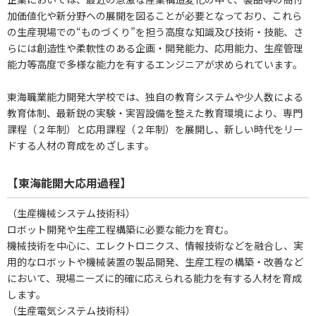
加価値化や新分野への展開を図ることが必要となっており、これら
の生産現場での“ものづくり”を担う高度な知識及び技術・技能、さ
らには創造性や柔軟性のある企画・開発能力、応用能力、生産管理
能力等高度で多様な能力を有するエンジニアが求められています。
東海職業能力開発大学校では、独自の教育システムや少人数による
教育体制、最新鋭の実験・実習設備を整えた教育環境により、専門
課程（２年制）と応用課程（２年制）を展開し、新しい時代をリー
ドする人材の育成をめざします。
【東海能開大応用過程】
（生産機械システム技術科）
ロボット開発や生産工程構築に必要な能力を育む。
機械技術を中心に、エレクトロニクス、情報技術などを融合し、実
用的なロボットや機械装置の製品開発、生産工程の構築・改善など
において、現場ニーズに的確に応えられる能力を有する人材を育成
します。
（生産電気システム技術科）