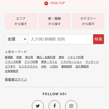
PAGE TOP
エリア
駅・路線
カテゴリー
から探す
から探す
から探す
検索
人気キーワード
居酒屋
和食
焼き鳥
懐石・会席料理
焼肉
イタリア料理
フランス料理
アジア料理
喫茶・カフェ
リラクゼーション
マッサージ
カラオケ
ビジネスホテル
内科
小児科
動物病院
会計事務所
法律事務所
掲載者ログイン
FOLLOW US!