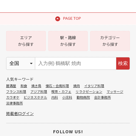
PAGE TOP
エリア
駅・路線
カテゴリー
から探す
から探す
から探す
検索
人気キーワード
居酒屋
和食
焼き鳥
懐石・会席料理
焼肉
イタリア料理
フランス料理
アジア料理
喫茶・カフェ
リラクゼーション
マッサージ
カラオケ
ビジネスホテル
内科
小児科
動物病院
会計事務所
法律事務所
掲載者ログイン
FOLLOW US!