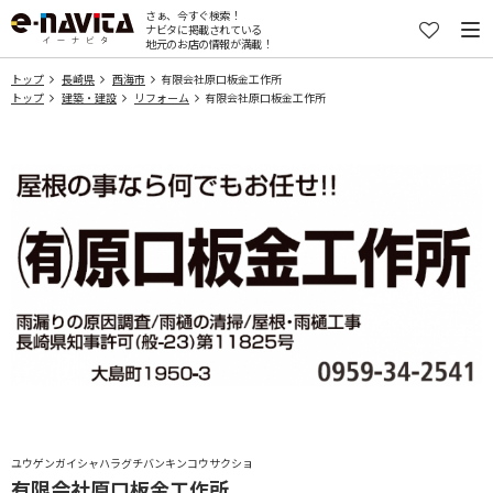
さぁ、今すぐ検索！
ナビタに掲載されている
地元のお店の情報が満載！
トップ
長崎県
西海市
有限会社原口板金工作所
トップ
建築・建設
リフォーム
有限会社原口板金工作所
ユウゲンガイシャハラグチバンキンコウサクショ
有限会社原口板金工作所