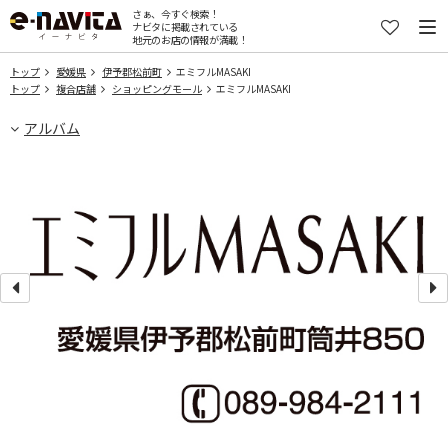
さぁ、今すぐ検索！
ナビタに掲載されている
地元のお店の情報が満載！
トップ
愛媛県
伊予郡松前町
エミフルMASAKI
トップ
複合店舗
ショッピングモール
エミフルMASAKI
アルバム