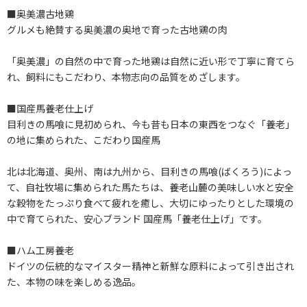
■奥美濃古地鶏
グルメも絶賛する奥美濃の奥地で育った古地鶏の肉
「奥美濃」の自然の中で育った地鶏は自然に近い形で丁寧に育てら
れ、飼料にもこだわり、本物志向の品質をめざします。
■国産馬養老仕上げ
目利きの馬喰に見初められ、今も昔も日本の東西をつなぐ「養老」
の地に集められた、こだわり国産馬
北は北海道、奥州、南は九州から、目利きの馬喰(ばくろう)によっ
て、自社牧場に集められた馬たちは、養老山麓の美味しい水と安全
な穀物をたっぷり食べて疲れを癒し、大切にゆったりとした環境の
中で育てられた、安心ブランド 国産馬「養老仕上げ」です。
■ハム工房養老
ドイツの伝統的なマイスター精神と新鮮な原料によって引き出され
た、本物の味を楽しめる逸品。