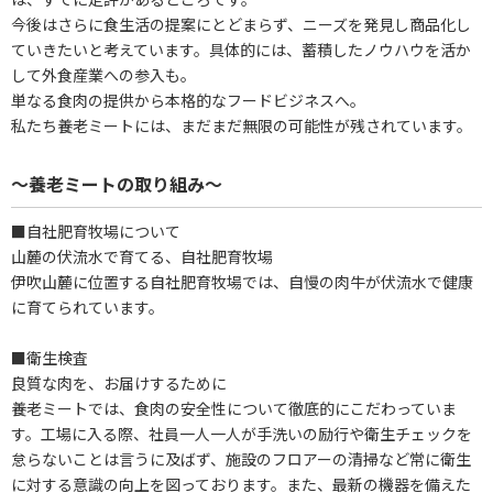
今後はさらに食生活の提案にとどまらず、ニーズを発見し商品化し
ていきたいと考えています。具体的には、蓄積したノウハウを活か
して外食産業への参入も。
単なる食肉の提供から本格的なフードビジネスへ。
私たち養老ミートには、まだまだ無限の可能性が残されています。
～養老ミートの取り組み～
■自社肥育牧場について
山麓の伏流水で育てる、自社肥育牧場
伊吹山麓に位置する自社肥育牧場では、自慢の肉牛が伏流水で健康
に育てられています。
■衛生検査
良質な肉を、お届けするために
養老ミートでは、食肉の安全性について徹底的にこだわっていま
す。工場に入る際、社員一人一人が手洗いの励行や衛生チェックを
怠らないことは言うに及ばず、施設のフロアーの清掃など常に衛生
に対する意識の向上を図っております。また、最新の機器を備えた