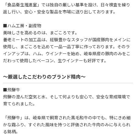
「食品衛生推進室」では独自の厳しい基準を設け、日々検査を繰り
返し行い、安心・安全な製品を市場に送り出しております。
■ハム工房・副産物
美味しさを高めるのは、まごころです。
養老ミートの加工品は、経験豊かなスタッフが国産豚肉をメインに
使用し、まごころを込めて一品一品丁寧に作っております。そのラ
インアップは、ハム、ウインナーを始め、岐阜県産の豚肉のみをこ
だわって使用したベーコン、生ウインナーも好評です。
～厳選したこだわりのブランド精肉～
■飛騨牛
飛騨の澄んだ空気と水、そして何よりも安心で、安全な育成環境で
育てられました。
「飛騨牛」は、岐阜県で飼育された黒毛和牛の中でも、特にきめ細
かな霜ふり、すぐれた風味を持つと評価された牛肉のみに与えられ
る銘柄。