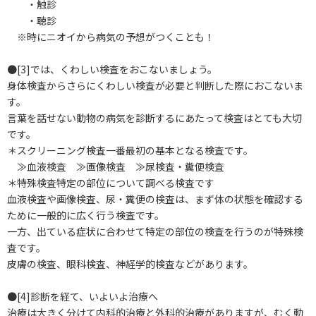
・触診
・聴診
※時にニオイから病気の予想がつくことも！
●[3]では、くわしい検査をおこないましょう。
身体検査からさらにくわしい検査が必要と判断した際におこないま
す。
言葉を話せない動物の病気を診断するにあたって検査はとても大切
です。
＊スクリーニング検査一番最初の基本となる検査です。
≫血液検査 ≫画像検査 ≫尿検査・糞便検査
＊特殊検査特定の部位について調べる検査です
血液検査や画像検査、尿・糞便の検査は、まず体の状態を確認する
ために一般的に広く行う検査です。
一方、出ている症状に合わせて特定の部位の検査を行うのが特殊検
査です。
皮膚の検査、眼科検査、神経学的検査などがあります。
●[4]診断を経て、いよいよ治療へ
治療は大きく分けて内科的治療と外科的治療がありますが、むく動