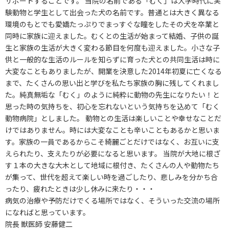
サポートすることです。 当院の名前である「むく」は大学時代に実
験動物と学生として出会った犬の名前です。普通とは大きく異なる
環境のもとでも愛嬌たっぷりでまっすぐな瞳をしたその犬を卒業と
同時に家族に迎えました。むくとの生活が始まって結婚、子供の誕
生と家族の生活が大きく変わる節目を何度も迎えました。小さな子
供と一般的な生活のルールを知らずに育った犬との共同生活は時に
大変なこともありましたが、開業を決意した2014年初夏に亡くなる
まで、たくさんの思い出と学びを私たち家族の胸に残してくれまし
た。純真無垢な「むく」のように純粋に動物の先生になりたい！と
思った時の気持ちを、初心を忘れないという気持ちを込めて「むく
動物病院」としました。 動物との生活は楽しいことや幸せなことだ
けではありません。時には大変なことも辛いこともあるかと思いま
す。家族の一員であるからこそ綺麗ごとだけではなく、お互いに支
えられたり、支えたりが必要になると思います。 当院が大地に根ざ
す１本の大きな大木として地域に根付き、たくさんの人や動物たち
が集って、世代を超えて楽しい時を過ごしたり、悲しみを分かち合
ったり、疲れたときは少し休みに来たり・・・
病気の治療や予防だけでくる場所ではなく、そういった交流の場所
になればと思っています。
院長 獣医師 安藤健二