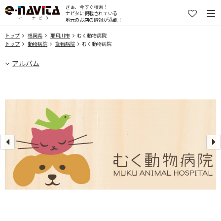
さぁ、今すぐ検索！
ナビタに掲載されている
地元のお店の情報が満載！
トップ
福岡県
那珂川市
むく動物病院
トップ
動物病院
動物病院
むく動物病院
アルバム