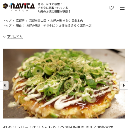
さぁ、今すぐ検索！
ナビタに掲載されている
地元のお店の情報が満載！
トップ
京都府
京都市東山区
お好み焼 きらく 三条本店
トップ
和食
お好み焼き・やきそば
お好み焼 きらく 三条本店
アルバム
41 外はカリッ！中はふんわり！のお好み焼き きらく三条本店