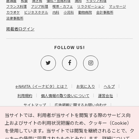
居酒屋
和食
焼き鳥
懐石・会席料理
焼肉
イタリア料理
フランス料理
アジア料理
喫茶・カフェ
リラクゼーション
マッサージ
カラオケ
ビジネスホテル
内科
小児科
動物病院
会計事務所
法律事務所
掲載者ログイン
FOLLOW US!
e-NAVITA（イーナビタ）とは？
お気に入り
ヘルプ
利用規約
個人情報の取り扱いについて
運営会社
サイトマップ
広告掲載に関するお問い合わせ
サイトの内容に関するお問い合わせ
当サイトでは、利用者が当サイトを閲覧する際のサービス向
上およびサイトの利用状況把握のため、クッキー（Cookie）
を使用しています。当サイトでは閲覧を継続されることで、ク
ッキーの使用に同意されたものとみなします。詳細について