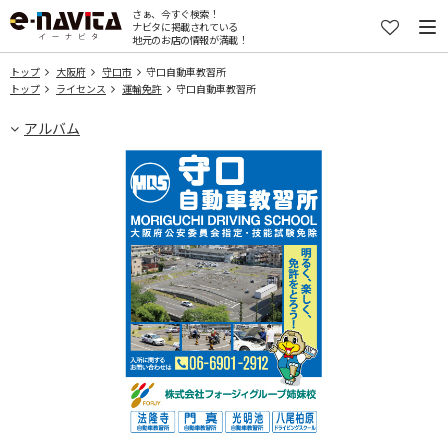
さぁ、今すぐ検索！
ナビタに掲載されている
地元のお店の情報が満載！
トップ
大阪府
守口市
守口自動車教習所
トップ
ライセンス
運輸免許
守口自動車教習所
アルバム