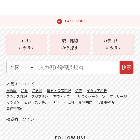
PAGE TOP
エリア
駅・路線
カテゴリー
から探す
から探す
から探す
検索
人気キーワード
居酒屋
和食
焼き鳥
懐石・会席料理
焼肉
イタリア料理
フランス料理
アジア料理
喫茶・カフェ
リラクゼーション
マッサージ
カラオケ
ビジネスホテル
内科
小児科
動物病院
会計事務所
法律事務所
掲載者ログイン
FOLLOW US!