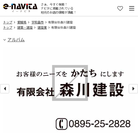
さぁ、今すぐ検索！
ナビタに掲載されている
地元のお店の情報が満載！
トップ
愛媛県
宇和島市
有限会社森川建設
トップ
建築・建設
建設業
有限会社森川建設
アルバム