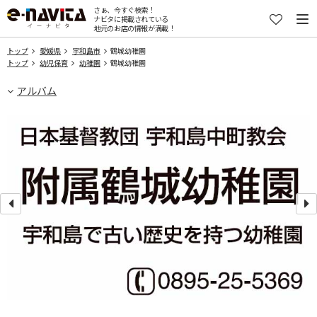
さぁ、今すぐ検索！
ナビタに掲載されている
地元のお店の情報が満載！
トップ
愛媛県
宇和島市
鶴城幼稚園
トップ
幼児保育
幼稚園
鶴城幼稚園
アルバム