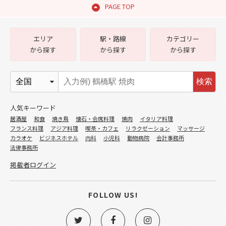
PAGE TOP
エリア
駅・路線
カテゴリー
から探す
から探す
から探す
検索
人気キーワード
居酒屋
和食
焼き鳥
懐石・会席料理
焼肉
イタリア料理
フランス料理
アジア料理
喫茶・カフェ
リラクゼーション
マッサージ
カラオケ
ビジネスホテル
内科
小児科
動物病院
会計事務所
法律事務所
掲載者ログイン
FOLLOW US!