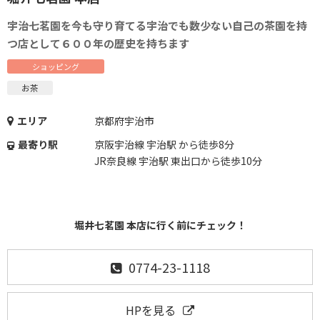
宇治七茗園を今も守り育てる宇治でも数少ない自己の茶園を持
つ店として６００年の歴史を持ちます
ショッピング
お茶
エリア
京都府宇治市
最寄り駅
京阪宇治線 宇治駅 から徒歩8分
JR奈良線 宇治駅 東出口から徒歩10分
堀井七茗園 本店に行く前にチェック！
0774-23-1118
HPを見る