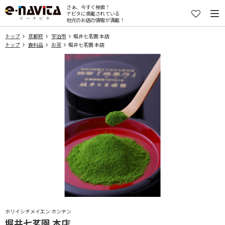
さぁ、今すぐ検索！
ナビタに掲載されている
地元のお店の情報が満載！
トップ
京都府
宇治市
堀井七茗園 本店
トップ
食料品
お茶
堀井七茗園 本店
ホリイシチメイエン ホンテン
堀井七茗園 本店