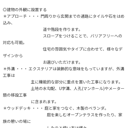
◎建物の外観に設置する
＊アプローチ ・・・ 門周りから玄関までの通路にタイルや石をはめ
込み、
道や階段を作ります。
スロープをつけることで、バリアフリーへの
対応も可能。
住宅の雰囲気やタイプに合わせて、様々なデ
ザインから
お選びいただけます。
＊外溝 ・・・ エクステリアは装飾的な意味をもっていますが、外溝
工事は
主に機能的な部分に重点を置いた工事になります。
土地の水勾配、U字溝、人孔(マンホール)やメーター
類の移設工事
に含まれます。
＊ウッドデッキ ・・・ 庭と家をつなぐ、木製のベランダ。
庭を楽しむオープンテラスを作ったり、家
族の憩いの場に
したりと使い方は様々。