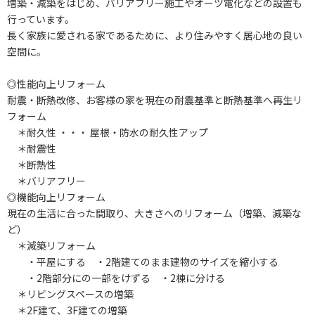
増築・減築をはじめ、バリアフリー施工やオーツ電化などの設置も
行っています。
長く家族に愛される家であるために、より住みやすく居心地の良い
空間に。
◎性能向上リフォーム
耐震・断熱改修、お客様の家を現在の耐震基準と断熱基準へ再生リ
フォーム
＊耐久性 ・・・ 屋根・防水の耐久性アップ
＊耐震性
＊断熱性
＊バリアフリー
◎機能向上リフォーム
現在の生活に合った間取り、大きさへのリフォーム（増築、減築な
ど）
＊減築リフォーム
・平屋にする ・2階建てのまま建物のサイズを縮小する
・2階部分にの一部をけずる ・2棟に分ける
＊リビングスペースの増築
＊2F建て、3F建ての増築