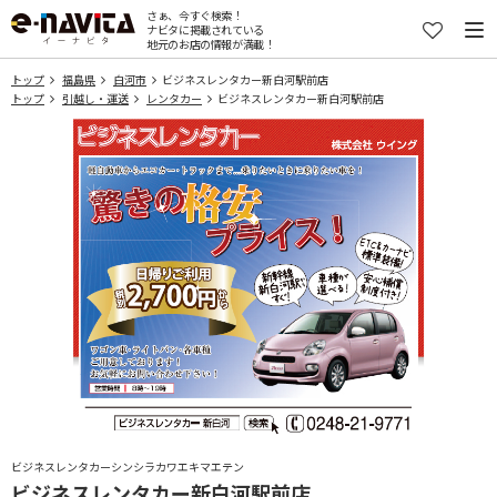
さぁ、今すぐ検索！
ナビタに掲載されている
地元のお店の情報が満載！
トップ
福島県
白河市
ビジネスレンタカー新白河駅前店
トップ
引越し・運送
レンタカー
ビジネスレンタカー新白河駅前店
ビジネスレンタカーシンシラカワエキマエテン
ビジネスレンタカー新白河駅前店