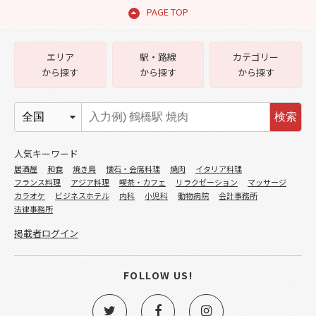
PAGE TOP
エリア
駅・路線
カテゴリー
から探す
から探す
から探す
検索
人気キーワード
居酒屋
和食
焼き鳥
懐石・会席料理
焼肉
イタリア料理
フランス料理
アジア料理
喫茶・カフェ
リラクゼーション
マッサージ
カラオケ
ビジネスホテル
内科
小児科
動物病院
会計事務所
法律事務所
掲載者ログイン
FOLLOW US!