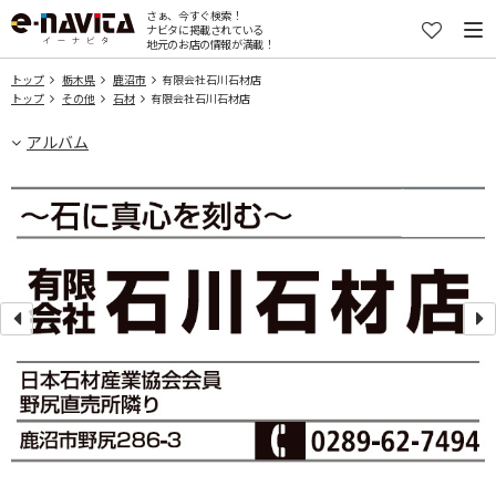
さぁ、今すぐ検索！
ナビタに掲載されている
地元のお店の情報が満載！
トップ
栃木県
鹿沼市
有限会社石川石材店
トップ
その他
石材
有限会社石川石材店
アルバム