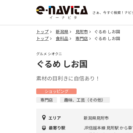
さぁ、今すぐ検索！
ナビ
トップ
新潟県
見附市
ぐるめ しお国
トップ
食料品
専門店
ぐるめ しお国
グルメ シオクニ
ぐるめ しお国
素材の目利きに自信あり！
ショッピング
専門店
趣味、工芸（その他）
エリア
新潟県見附市
最寄り駅
JR信越本線 見附駅 から車