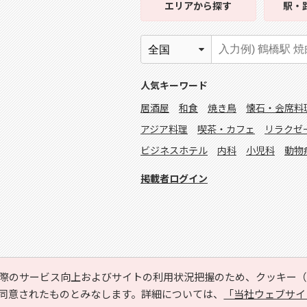
エリア
から探す
駅・
人気キーワード
居酒屋
和食
焼き鳥
懐石・会席料
アジア料理
喫茶・カフェ
リラクゼ
ビジネスホテル
内科
小児科
動物
掲載者ログイン
際のサービス向上およびサイトの利用状況把握のため、クッキー（C
同意されたものとみなします。詳細については、
「当社ウェブサイ
Copyright © HYOJITO.Co.,Ltd. All Rights Reserved.