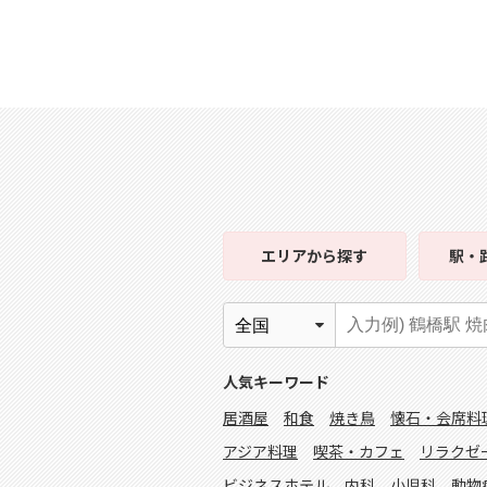
エリア
から探す
駅・
人気キーワード
居酒屋
和食
焼き鳥
懐石・会席料
アジア料理
喫茶・カフェ
リラクゼ
ビジネスホテル
内科
小児科
動物