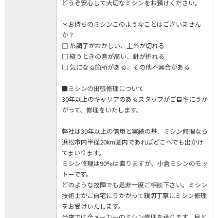
どうぞ安心して大切なミシンをお預けください。
＊お持ちのミシンこのようなことはございません
か？
□ 糸調子がおかしい、上糸が切れる
□ 縫うときの音が高い、針が折れる
□ 気になる箇所がある、その他不具合がある
■ミシンの出張修理について
30年以上のキャリアのあるスタッフがご自宅にうか
がって、修理をいたします。
弊社は30年以上の信用と実績の基、ミシン修理なら
浜松市内半径20km圏内であればどこへでも出かけ
てまいります。
ミシン修理は90%は直りますが、小倉ミシンのモッ
トーです。
どのような故障でも是非一度ご相談下さい。ミシン
技術士がご自宅にうかがって親切丁寧にミシン修理
をお受けいたします。
当店では全メーカーのミシン修理を承ります。目と