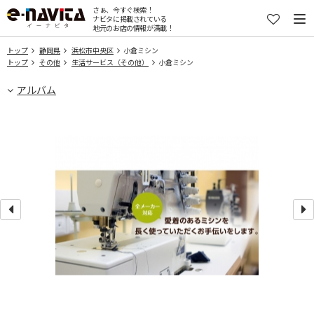
さぁ、今すぐ検索！
ナビタに掲載されている
地元のお店の情報が満載！
トップ
静岡県
浜松市中央区
小倉ミシン
トップ
その他
生活サービス（その他）
小倉ミシン
アルバム