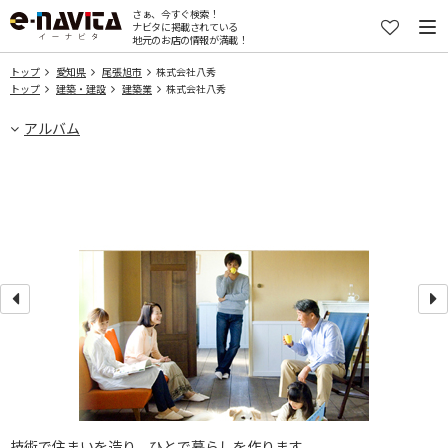
さぁ、今すぐ検索！
ナビタに掲載されている
地元のお店の情報が満載！
トップ
愛知県
尾張旭市
株式会社八秀
トップ
建築・建設
建築業
株式会社八秀
アルバム
技術で住まいを造り、ひとで暮らしを作ります。