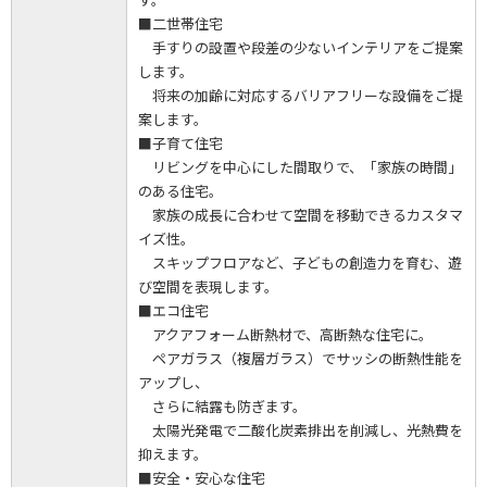
■二世帯住宅
手すりの設置や段差の少ないインテリアをご提案
します。
将来の加齢に対応するバリアフリーな設備をご提
案します。
■子育て住宅
リビングを中心にした間取りで、「家族の時間」
のある住宅。
家族の成長に合わせて空間を移動できるカスタマ
イズ性。
スキップフロアなど、子どもの創造力を育む、遊
び空間を表現します。
■エコ住宅
アクアフォーム断熱材で、高断熱な住宅に。
ペアガラス（複層ガラス）でサッシの断熱性能を
アップし、
さらに結露も防ぎます。
太陽光発電で二酸化炭素排出を削減し、光熱費を
抑えます。
■安全・安心な住宅