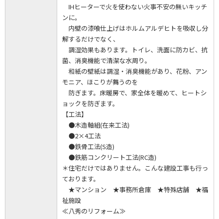
IHヒーターで火を使わない火事不安の無いキッチ
ンに。
内壁の漆喰仕上げはホルムアルデヒトを吸収し分
解するだけでなく、
調湿効果もあります。トイレ、洗面に防カビ、抗
菌、消臭機能で清潔な水周り。
和紙の壁紙は調湿・消臭機能があり、花粉、アン
モニア、ほこりが舞うのを
防ぎます。床暖房で、家全体を暖めて、ヒートシ
ョックを防ぎます。
【工法】
●木造軸組(在来工法)
●2×4工法
●鉄骨工法(S造)
●鉄筋コンクリート工法(RC造)
＊住宅だけではありません。こんな建設工事も行っ
ております。
★マンション ★事務所倉庫 ★特殊店舗 ★福
祉施設
≪八秀のリフォーム≫