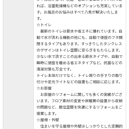
れば、浴室乾燥機などのオプションも充実していま
す。お風呂のお悩みはすべて八秀が解決いたしま
す。
☆トイレ
最新のトイレは節水や省エネに優れています。自
動で水が流れる機能の他にも、自動で便座のフタ開
閉するタイプもあります。すっきりしたタンクレス
のデザインはトイレ空間に安らぎをもたらします。
少ない水で流すことの出来る節水タイプや、自動で
瞬時に便座を暖める省エネタイプなど。抗菌などの
清潔対策も万全です。
トイレ本体だけでなく、トイレ周りの手すりの取り
付けや足元ライトなどの設置もご相談に応じます。
☆お部屋
お部屋のリフォームに関しても多くの実績がござ
います。フロア素材の変更や床暖房の設置から収納
の問題など、居住空間を快適にするリフォームをご
提案します。
☆屋根・外壁
住まいを守る屋根や外壁はしっかりとした定期的