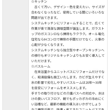
☆キッチン
古くて汚い、デザイン・色を変えたい、サイズが
合わなくなったなど、使用している間にいろいろな
問題が出てきます。
システムキッチンにリフォームすることで、広くて
作業が楽で清潔な調理空間が誕生します。ガラスト
ップのガスコンロなら掃除もラクラク。オール電化
住宅ならIHコンロで掃除の手間だけでなく、火事の
心配が少なくなります。
システムキッチンなら独立型やオープンキッチンへ
の移行もオリジナルキッチンよりもお安く導入して
いただけます。
☆バスルーム
在来浴室からユニットバスにリフォームだけでな
く、給湯設備も施工いたします。カビが生えやすく
水の影響で劣化しやすいバスルームは20年～30年
を目安にリフォームをオススメします。
手すりの取り付けなどの介護バスへの対応や、水は
けの良いバスフロア、朝でもポッカポカの冷めにく
い浴槽など、最新の機能の導入はいかがでしょう
か？掃除が楽で、快適・省エネなユニットバスであ