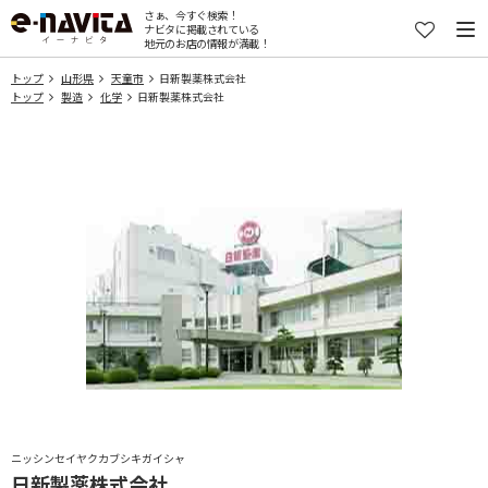
さぁ、今すぐ検索！
ナビタに掲載されている
地元のお店の情報が満載！
トップ
山形県
天童市
日新製薬株式会社
トップ
製造
化学
日新製薬株式会社
ニッシンセイヤクカブシキガイシャ
日新製薬株式会社