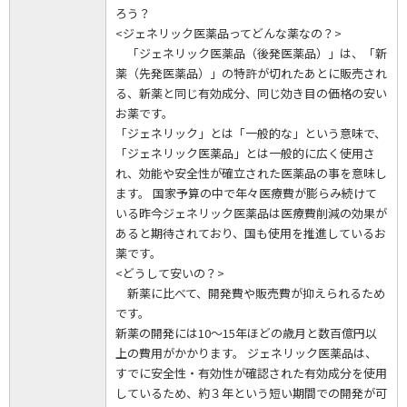
ろう？
<ジェネリック医薬品ってどんな薬なの？>
「ジェネリック医薬品（後発医薬品）」は、「新
薬（先発医薬品）」の特許が切れたあとに販売され
る、新薬と同じ有効成分、同じ効き目の価格の安い
お薬です。
「ジェネリック」とは「一般的な」という意味で、
「ジェネリック医薬品」とは一般的に広く使用さ
れ、効能や安全性が確立された医薬品の事を意味し
ます。 国家予算の中で年々医療費が膨らみ続けて
いる昨今ジェネリック医薬品は医療費削減の効果が
あると期待されており、国も使用を推進しているお
薬です。
<どうして安いの？>
新薬に比べて、開発費や販売費が抑えられるため
です。
新薬の開発には10～15年ほどの歳月と数百億円以
上の費用がかかります。 ジェネリック医薬品は、
すでに安全性・有効性が確認された有効成分を使用
しているため、約３年という短い期間での開発が可