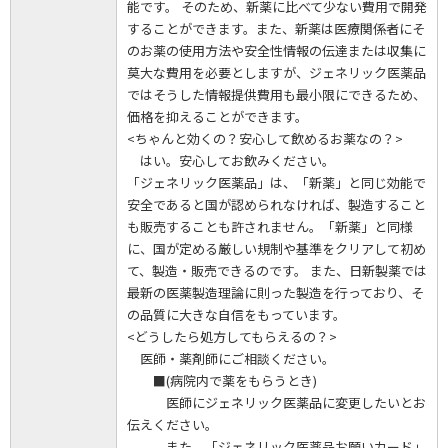
能です。 そのため、新薬に比べて少ない費用で開発
することができます。また、新薬は医療関係者にそ
のお薬の使用方法や安全性情報の伝達または収集に
莫大な費用を必要としますが、ジェネリック医薬品
ではそうした情報提供費用も最小限にできるため、
価格を抑えることができます。
<ちゃんと効くの？安心して飲めるお薬なの？>
はい。安心してお飲みください。
「ジェネリック医薬品」は、「新薬」と同じ効能で
安全であると国が認められなければ、製造すること
も販売することも許されません。「新薬」と同様
に、国が定める厳しい規制や基準をクリアして初め
て、製造・販売できるのです。 また、日新製薬では
最新の医薬製造理論に則った製造を行っており、そ
の品質に大きな自信をもっています。
<どうしたら処方してもらえるの？>
医師・薬剤師にご相談ください。
■(病院内で薬をもらうとき)
医師にジェネリック医薬品に変更したいとお
伝えください。
また、「ジェネリック医薬品お願いカード」