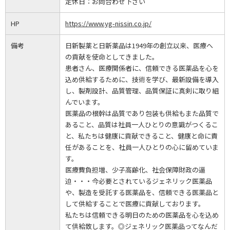
定休日：
お問合わせ下さい
HP
https://www.yg-nissin.co.jp/
備考
日新製薬と日新薬品は1949年の創立以来、医療へ
の貢献を使命としてきました。
患者さん、医療関係者に、信頼できる医薬品を心を
込め供給するために、技術を学び、最新設備を導入
し、製剤設計、品質管理、品質保証に真剣に取り組
んでいます。
医薬品の根幹は品質であり包装も供給もまた品質で
あること、品質は社員一人ひとりの意識がつくるこ
と、私たちは健康に貢献できること、健康と命に責
任があることを、社員一人ひとりの心に留めていま
す。
医療費負担増、少子高齢化、社会保障財政の逼
迫・・・今必要とされているジェネリック医薬品
や、製造を受託する医薬品を、信頼できる医薬品と
して供給することで医療に貢献しております。
私たちは信頼できる明日のための医薬品を心を込め
て供給致します。◎ジェネリック医薬品ってなんだ