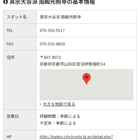
真宗大谷派 南殿光照寺の基本情報
スポット名
真宗大谷派 南殿光照寺
TEL
075-502-5517
FAX
075-502-8818
住所
〒607-8072
京都府京都市山科区音羽伊勢宿町34
大きな地図で見る
営業日
拝観時間：
季節による
不定休：
季節による
HP
http://kanko.city.kyoto.lg.jp/detail.php?