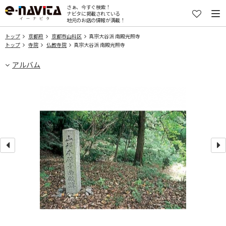
さぁ、今すぐ検索！
ナビタに掲載されている
地元のお店の情報が満載！
トップ
京都府
京都市山科区
真宗大谷派 南殿光照寺
トップ
寺院
仏教寺院
真宗大谷派 南殿光照寺
アルバム