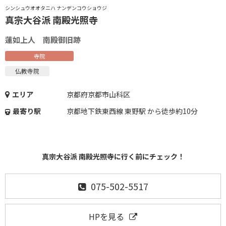
シンシュウオオタニハ ナンデンコウショウジ
真宗大谷派 南殿光照寺
蓮如上人 南殿御旧跡
寺院
仏教寺院
エリア
京都府京都市山科区
最寄り駅
京都地下鉄東西線 東野駅 から徒歩約10分
真宗大谷派 南殿光照寺に行く前にチェック！
075-502-5517
HPを見る