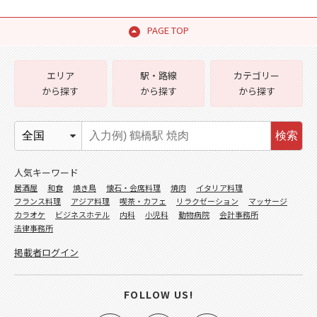
PAGE TOP
エリア
駅・路線
カテゴリー
から探す
から探す
から探す
検索
人気キーワード
居酒屋
和食
焼き鳥
懐石・会席料理
焼肉
イタリア料理
フランス料理
アジア料理
喫茶・カフェ
リラクゼーション
マッサージ
カラオケ
ビジネスホテル
内科
小児科
動物病院
会計事務所
法律事務所
掲載者ログイン
FOLLOW US!