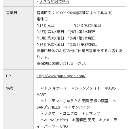
大きな地図で見る
営業日
営業時間：
10:00～20:00(店舗によって異なる)
定休日：
*(1月) 元旦 *(2月) 第3水曜日
*(3月) 第3水曜日 *(4月) 第3水曜日
*(5月) 第3水曜日 *(6月) 第3水曜日
*(9月) 第3水曜日 *(10月) 第3水曜日
※年中無休のお店の他に休業日営業をするお店もあ
ります。
※個別にお問い合わせ下さい。
HP
http://www.papa-ageo.com/
備考
＊ドン キホーテ ＊ジーンズメイト ＊ABC-
MART
＊カーテン・じゅうたん王国 王様の寝室 ＊
SARU'S HILLS ＊イオンバイク
＊ノジマ ＊ユニクロ ＊ヒマラヤ
＊APINA(アピナ) ＊居酒屋 笑笑 ＊アメニテ
ィ・パーラー UNO