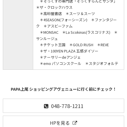
＊そっくすの専門店「そっくすらんどサンタ」
＊ザ・クロックハウス
＊高砂屋書店 ＊スーツ＆スーツ
＊4SEASON(フォーシーズン) ＊ファンタジー
ク ＊アスビーファム
＊MONSAC ＊La Scokinas(ラスコリナス) ＊
サンルージュ
＊チケット王国 ＊GOLD RUSH ＊REVE
＊ザ・100YEN PLAZA 五感ダイソー
＊ナーサリーdeアンジェ
＊emo パソコンスクール ＊スタジオフォルテ
PAPA上尾 ショッピングアヴェニューに行く前にチェック！
048-778-1211
HPを見る