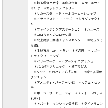
＊埼玉懸信用金庫 ＊中華食堂 日高屋 ＊サイ
ゼリヤ ＊カットファクトリー
＊リカースダ ＊ドトールコーヒーショップ
＊ドラッグストア アトモズ ＊カラダファクト
リー
＊ファインテンケアステーション ＊ハニーズ
＊コロちゃんのコロッケ屋
＊北上尾須田商店チャンスセンター ＊埼玉りそ
な銀行
＊生鮮市場 TOP ＊魚力 ＊矢島園 ＊ワゴー
ドライクリーニング
＊ベリーブーケ ＊ヘアーメイク アッシュ
＊パパ歯科クリニック ＊瀬戸うどん
＊APINA ＊のみくい処「魚民」 ＊韓流居酒屋
グンチャン
＊アメニティ・パーラー UNO ＊カフェ・セッ
テ
＊ポーラ・ザ・ビューティ ＊リフォームおしゃ
れ専科
＊アパート・マンション情報館 ＊ライフサロン