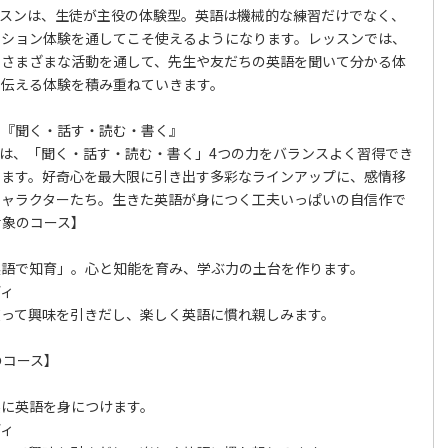
ッスンは、生徒が主役の体験型。英語は機械的な練習だけでなく、
ーション体験を通してこそ使えるようになります。レッスンでは、
たさまざまな活動を通して、先生や友だちの英語を聞いて分かる体
を伝える体験を積み重ねていきます。
で『聞く・話す・読む・書く』
材は、「聞く・話す・読む・書く」4つの力をバランスよく習得でき
います。好奇心を最大限に引き出す多彩なラインアップに、感情移
キャラクターたち。生きた英語が身につく工夫いっぱいの自信作で
対象のコース】
語で知育」。心と知能を育み、学ぶ力の土台を作ります。
ディ
使って興味を引きだし、楽しく英語に慣れ親しみます。
のコース】
に英語を身につけます。
ディ