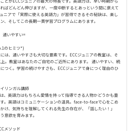
ことがECCジュニアの最大の特長です。英語力は、早い時期から
ければどんどん伸びますが、一度中断するとあっという間に衰えて
ジュニアで「実際に使える英語力」が習得できるその秘訣は、楽し
スン、そしてこの長期一貫学習プログラムにあります。
、通いやすい=
.1のヒミツ*)
には、通いやすさも大切な要素です。ECCジュニアの教室は、そ
00以上。教室はあなたのご自宅のご近所にあります。 通いやすい、続
につく。学習の続けやすさも、ECCジュニアで身につく理由のひ
バイリンガル講師
生は、英語力はもちろん愛情を持って指導できる人物かどうかも重
。英語はコミュニケーションの道具。face-to-faceで心をこめ
りかけ、気持ちを理解してくれる先生の存在が、「話したい！」
いう意欲を育みます。
CCメソッド