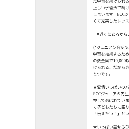
た学習を続けられる
正しい学習法で続
しまいます。ECC
くて充実したレッ
=近くにあるから
(*ジュニア英会話No
学習を継続するため
の数全国で10,0
けられる、だから身
とつです。
★愛情いっぱいの
ECCジュニアの先
視して選ばれています
て子どもたちに語
「伝えたい！」と
★いっぱい話せるE