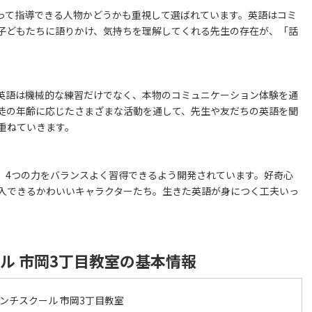
持って指導できる人物かどうかも重視して選ばれています。英語はコミ
をこめて子どもたちに語りかけ、気持ちを理解してくれる先生の存在が、「話
。英語は機械的な練習だけでなく、本物のコミュニケーション体験を通
徒の年齢に応じたさまざまな活動を通して、先生や友だちの英語を聞
重ねていきます。
」4つの力をバランスよく習得できるよう開発されています。好奇心
入できるかわいいキャラクターたち。生きた英語が身につく工夫いっ
ール 市岡3丁目教室の基本情報
ランチスクール 市岡3丁目教室