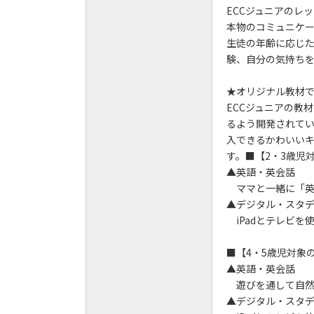
ECCジュニアのレ
本物のコミュニケ
生徒の年齢に応じ
験、自分の気持ち
★オリジナル教材
ECCジュニアの教
るよう開発されて
入できるかわいい
す。■【2・3歳児
▲英語・英会話
ママと一緒に「英
▲デジタル・スタ
iPadとテレビを
■【4・5歳児対象
▲英語・英会話
遊びを通して自然
▲デジタル・スタ