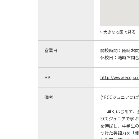
大きな地図で見る
営業日
開校時間：
随時お
休校日：
随時お問
HP
http://www.eccjr.co
備考
(*ECCジュニアに
=早くはじめて、
ECCジュニアで学
を伸ばし、中学生
つけた英語力を「