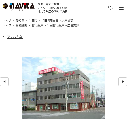
さぁ、今すぐ検索！
ナビタに掲載されている
地元のお店の情報が満載！
トップ
愛知県
半田市
半田信用金庫 本店営業部
トップ
金融機関
信用金庫
半田信用金庫 本店営業部
アルバム