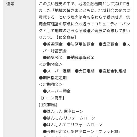
備考
この長い歴史の中で、地域金融機関として掲げてき
ました「地域の皆さまとともに、地域社会の発展に
貢献する」という理念は今も変わらず受け継ぎ、信
用金庫経営の原点に立ち返ってコミュニティーバン
クとして地域のさらなる飛躍と発展に寄与してまい
ります。【預金商品】
●普通預金 ●決済用仏預金 ●当座預金 ●ス
ーパー貯蓄預金
●通気預金 ●納税準備預金
＜定期預金＞
●スーパー定期 ●大口定期 ●変動金利定期
●期日指定定期
＜定期積金＞
●スーパー積金
【ローン商品】
(住宅関連)
●はんしん 住宅ローン
●はんしん リフォームローン
●はんしんエコリフォームローン
●長期固定金利型住宅ローン「フラット35」