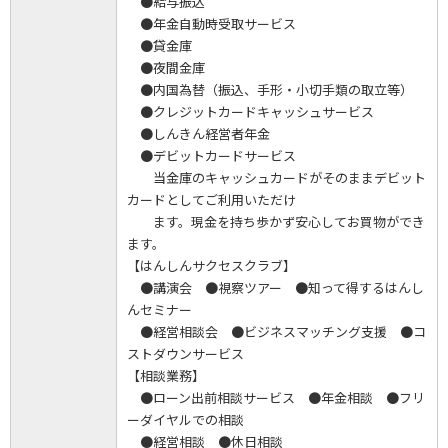
●給与振込
●年金自動時受取サービス
●貸金庫
●夜間金庫
●内国為替（振込、手形・小切手類の取立等）
●クレジットカードキャッシュサービス
●しんきん経営者年金
●デビットカードサービス
当金庫のキャッシュカードがそのままデビット
カードとしてご利用いただけ
ます。現金を持ち歩かず安心してお買物ができ
ます。
【はんしんサクセスクラブ】
●講演会 ●視察ツアー ●知って得するはんし
んセミナー
●経営相談会 ●ビジネスマッチング支援 ●コ
ストダウンサービス
【相談業務】
●ローン出前相談サービス ●年金相談 ●フリ
ーダイヤルでの相談
●経営相談 ●休日相談