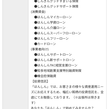
●しんきんグッドすまいる保険
●しんきんグッドサポート保険
(消費資金)
●はんしんマイカーローン
●はんしん学資ローン
●はんしん介護ローン
●はんしんスーパーフローローン
●はんしんフリーローン
●カードローン
(事業者向け)
●はんしんサポートローン
●はんしん新サポートローン
●はんしんTKC経営支援ローン
●知多地域創業支援特別融資制度
●機会担保融資
【投資信託】
「はんしん」では、お客さまの様々な資産運用ニー
ズにお応えするため、幅広い銘柄の投資信託を、全
店にてお取扱しております。（※出張所は除きま
す）
あなたも「はんしん」で始めてみませんか？