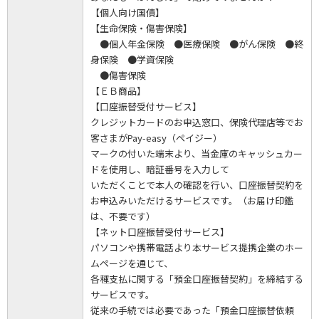
【個人向け国債】
【生命保険・傷害保険】
●個人年金保険 ●医療保険 ●がん保険 ●終
身保険 ●学資保険
●傷害保険
【ＥＢ商品】
【口座振替受付サービス】
クレジットカードのお申込窓口、保険代理店等でお
客さまがPay-easy（ペイジー）
マークの付いた端末より、当金庫のキャッシュカー
ドを使用し、暗証番号を入力して
いただくことで本人の確認を行い、口座振替契約を
お申込みいただけるサービスです。（お届け印鑑
は、不要です）
【ネット口座振替受付サービス】
パソコンや携帯電話より本サービス提携企業のホー
ムページを通じて、
各種支払に関する「預金口座振替契約」を締結する
サービスです。
従来の手続では必要であった「預金口座振替依頼