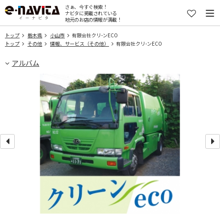
さぁ、今すぐ検索！
ナビタに掲載されている
地元のお店の情報が満載！
トップ
栃木県
小山市
有限会社クリ-ンECO
トップ
その他
情報、サービス（その他）
有限会社クリ-ンECO
アルバム