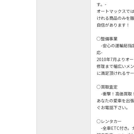
す。-
オートマックスで
けれる商品のみを
自信があります！
○整備事業
-安心の運輸局指
応-
2010年7月より
修理まで幅広いメ
に満足頂けれるサ
○買取査定
-衝撃！高価買取
あなたの愛車を出張
ぐお電話下さい。
○レンタカー
-全車ETC付き。