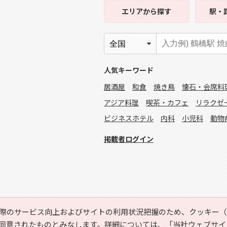
エリア
から探す
駅・
人気キーワード
居酒屋
和食
焼き鳥
懐石・会席料
アジア料理
喫茶・カフェ
リラクゼ
ビジネスホテル
内科
小児科
動物
掲載者ログイン
際のサービス向上およびサイトの利用状況把握のため、クッキー（C
同意されたものとみなします。詳細については、
「当社ウェブサイ
Copyright © HYOJITO.Co.,Ltd. All Rights Reserved.