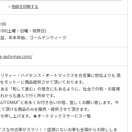
地図を印刷する
:00
18:00(土曜・日曜・祝祭日)
お盆、年末年始、ゴールデンウィーク
a-automax.com/
リティー・ハイセンス・オートマックスを合言葉に他社よりも 高
スをモットーに商品提供させて頂いております。
もある「和して進む」の理念にもあるように、社会での和・お客様
これからも進んで行く所存です。
AUTOMAX”と末永くお付き合いの程、宜しくお願い致します。今
して頂ける商品のみを販売・提供させて頂きます。
待ち申し上げます。★オートマックスサービス一覧
イスな中古車がズラリ！！店頭にないお車も全国からお探ししま