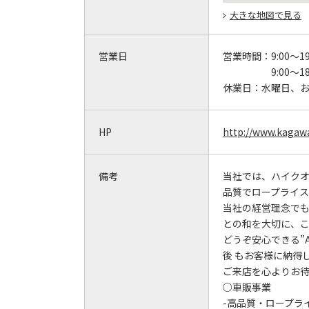
大きな地図で見る
営業日
営業時間：
9:00～19
9:00～
休業日：
水曜日、
HP
http://www.kagaw
備考
当社では、ハイクオ
品質でロープライ
当社の経営理念で
との和を大切に、
どうぞ安心できる”
後 もお客様に納得
ご来店を心よりお
○車販事業
-高品質・ロープラ